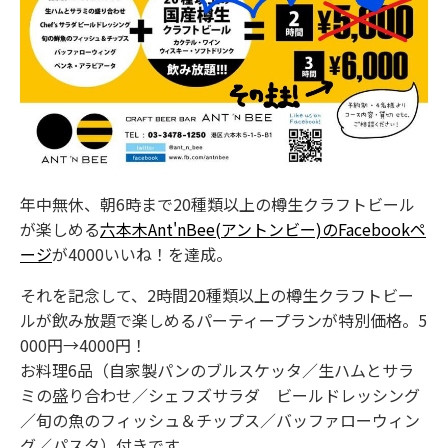
年中無休、朝6時まで20種類以上の樽生クラフトビール
が楽しめる
六本木Ant'nBee(アントンビー)のFacebookペ
ージ
が4000いいね！を達成。
それを記念して、2時間20種類以上の樽生クラフトビー
ルが飲み放題で楽しめるパーティープランが特別価格。5
000円→4000円！
お料理6品（自家製パンのブルスケッタ／生ハムとサラ
ミの盛り合わせ／シェフズサラダ ビールドレッシング
／旬の魚のフィッシュ＆チップス／バッファローウィン
グ／パスタ）付きです。