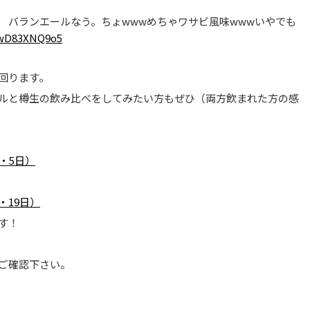
 バランエールなう。ちょwwwめちゃワサビ風味wwwいやでも
m/wD83XNQ9o5
回ります。
ルと樽生の飲み比べをしてみたい方もぜひ（両方飲まれた方の感
・5日）
・19日）
す！
ご確認下さい。