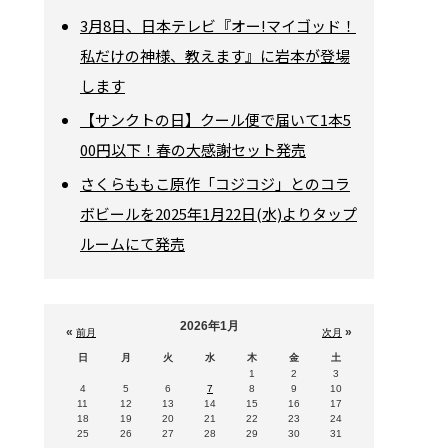
3月8日、日本テレビ『オー!マイゴッド！
私だけの神様、教えます』に岩本が登場
します
【サンクトの日】クール便で届いて1本5
00円以下！春の大感謝セット発売
さくらももこ原作「コジコジ」とのコラ
ボビールを2025年1月22日(水)よりタップ
ルームにて発売
2026年1月
«
»
前月
次月
日
月
火
水
木
金
土
1
2
3
4
5
6
7
8
9
10
11
12
13
14
15
16
17
18
19
20
21
22
23
24
25
26
27
28
29
30
31