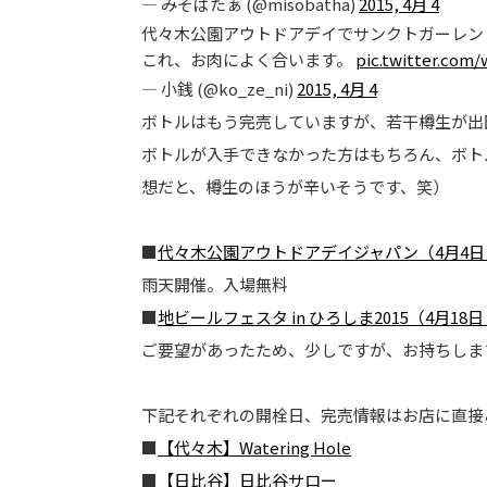
— みそばたぁ (@misobatha)
2015, 4月 4
代々木公園アウトドアデイでサンクトガーレン
これ、お肉によく合います。
pic.twitter.co
— 小銭 (@ko_ze_ni)
2015, 4月 4
ボトルはもう完売していますが、若干樽生が出
ボトルが入手できなかった方はもちろん、ボト
想だと、樽生のほうが辛いそうです、笑）
■
代々木公園アウトドアデイジャパン（4月4日
雨天開催。入場無料
■
地ビールフェスタ in ひろしま2015（4月18日
ご要望があったため、少しですが、お持ちしま
下記それぞれの開栓日、完売情報はお店に直接
■
【代々木】Watering Hole
■
【日比谷】日比谷サロー