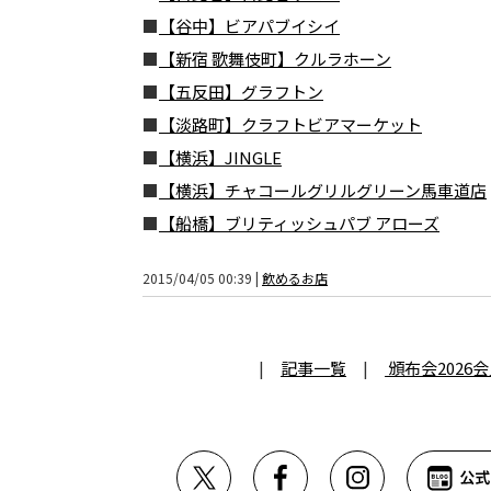
■
【谷中】ビアパブイシイ
■
【新宿 歌舞伎町】クルラホーン
■
【五反田】グラフトン
■
【淡路町】クラフトビアマーケット
■
【横浜】JINGLE
■
【横浜】チャコールグリルグリーン馬車道店
■
【船橋】ブリティッシュパブ アローズ
2015/04/05 00:39 |
飲めるお店
|
記事一覧
|
頒布会2026