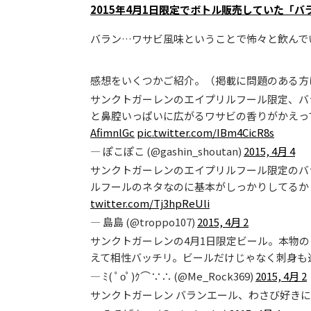
2015年4月1日限定でボトル販売していた「バ
バラン…ワサビ風味ということで怖々と飲んで
感想をいくつかご紹介。（掲載に問題のある方
サンクトガーレンのエイプリルフール限定、バ
と鼻腔いっぱいに広がるワサビの香りがかえっ
AfimnlGc
pic.twitter.com/IBm4CicR8s
— ぽこぽこ (@gashin_shoutan)
2015, 4月 4
サンクトガーレンのエイプリルフール限定のバ
ルフールのネタなのに基本がしっかりしてるか
twitter.com/Tj3hpReUli
— 島島 (@troppo107)
2015, 4月 2
サンクトガーレンの4月1日限定ビール。本物
えて相性バッチリ。ビールだけじゃなく刺身も
— ﾐ( ﾟοﾟ)ｸ⌒∵∴ (@Me_Rock369)
2015, 4月 2
サンクトガーレン バランエール、わさび好きに