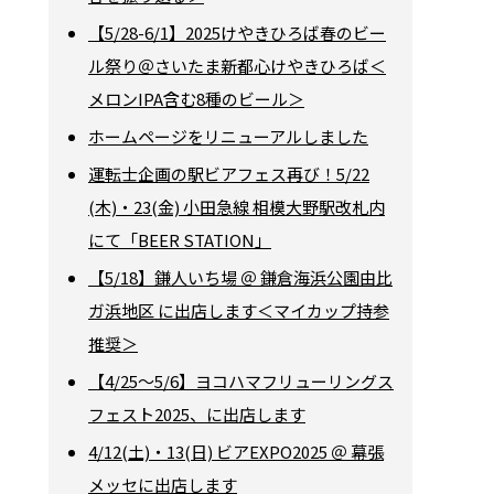
【5/28-6/1】2025けやきひろば春のビー
ル祭り＠さいたま新都心けやきひろば＜
メロンIPA含む8種のビール＞
ホームページをリニューアルしました
運転士企画の駅ビアフェス再び！5/22
(木)・23(金) 小田急線 相模大野駅改札内
にて「BEER STATION」
【5/18】鎌人いち場 ＠ 鎌倉海浜公園由比
ガ浜地区 に出店します＜マイカップ持参
推奨＞
【4/25～5/6】ヨコハマフリューリングス
フェスト2025、に出店します
4/12(土)・13(日) ビアEXPO2025 ＠ 幕張
メッセに出店します