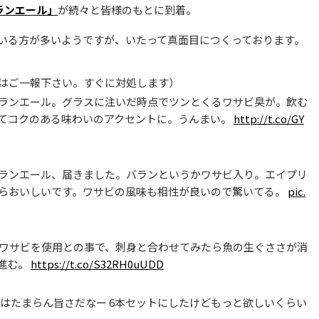
ランエール」
が続々と皆様のもとに到着。
いる方が多いようですが、いたって真面目につくっております。
はご一報下さい。すぐに対処します）
ランエール。グラスに注いだ時点でツンとくるワサビ臭が。飲む
てコクのある味わいのアクセントに。うんまい。
http://t.co/GY
ランエール、届きました。バランというかワサビ入り。エイプリ
らおいしいです。ワサビの風味も相性が良いので驚いてる。
pic.
のワサビを使用との事で、刺身と合わせてみたら魚の生ぐささが消
進む。
https://t.co/S32RH0uUDD
はたまらん旨さだなー 6本セットにしたけどもっと欲しいくらい