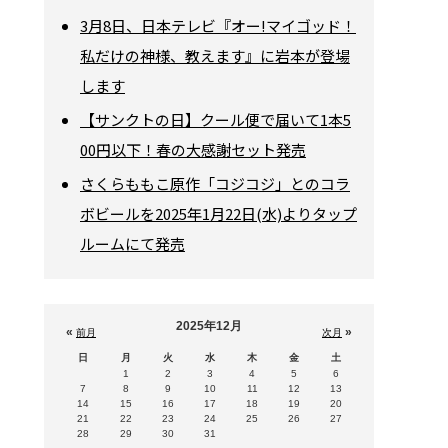
3月8日、日本テレビ『オー!マイゴッド！
私だけの神様、教えます』に岩本が登場
します
【サンクトの日】クール便で届いて1本5
00円以下！春の大感謝セット発売
さくらももこ原作「コジコジ」とのコラ
ボビールを2025年1月22日(水)よりタップ
ルームにて発売
2025年12月
«
»
前月
次月
日
月
火
水
木
金
土
1
2
3
4
5
6
7
8
9
10
11
12
13
14
15
16
17
18
19
20
21
22
23
24
25
26
27
28
29
30
31