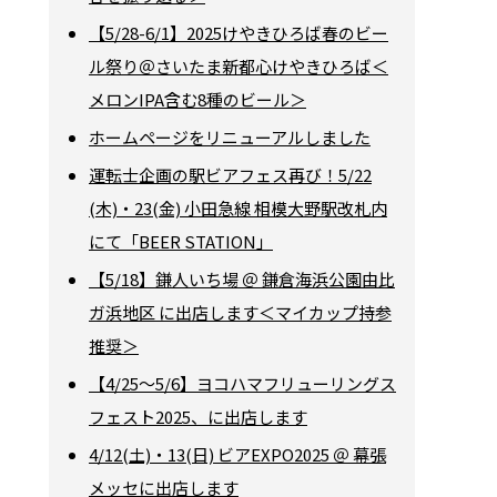
【5/28-6/1】2025けやきひろば春のビー
ル祭り＠さいたま新都心けやきひろば＜
メロンIPA含む8種のビール＞
ホームページをリニューアルしました
運転士企画の駅ビアフェス再び！5/22
(木)・23(金) 小田急線 相模大野駅改札内
にて「BEER STATION」
【5/18】鎌人いち場 ＠ 鎌倉海浜公園由比
ガ浜地区 に出店します＜マイカップ持参
推奨＞
【4/25～5/6】ヨコハマフリューリングス
フェスト2025、に出店します
4/12(土)・13(日) ビアEXPO2025 ＠ 幕張
メッセに出店します